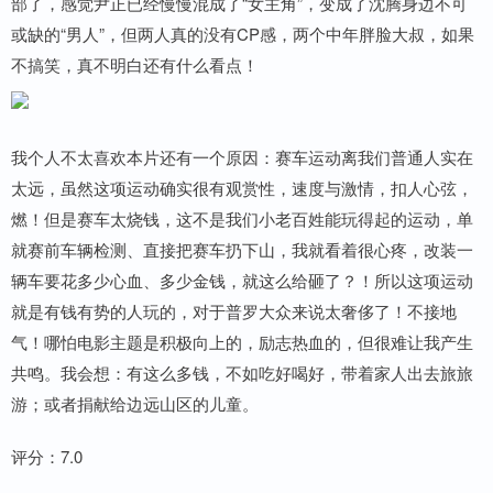
部了，感觉尹正已经慢慢混成了“女主角”，变成了沈腾身边不可
或缺的“男人”，但两人真的没有CP感，两个中年胖脸大叔，如果
不搞笑，真不明白还有什么看点！
我个人不太喜欢本片还有一个原因：赛车运动离我们普通人实在
太远，虽然这项运动确实很有观赏性，速度与激情，扣人心弦，
燃！但是赛车太烧钱，这不是我们小老百姓能玩得起的运动，单
就赛前车辆检测、直接把赛车扔下山，我就看着很心疼，改装一
辆车要花多少心血、多少金钱，就这么给砸了？！所以这项运动
就是有钱有势的人玩的，对于普罗大众来说太奢侈了！不接地
气！哪怕电影主题是积极向上的，励志热血的，但很难让我产生
共鸣。我会想：有这么多钱，不如吃好喝好，带着家人出去旅旅
游；或者捐献给边远山区的儿童。
评分：7.0