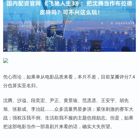
凭心而论，如果单从电影品质来看，本片不差，目前某瓣评分7.4
分也算实至名归。
沈腾、沙溢、段奕宏、尹正、黄景瑜、范丞丞、王安宇、胡先
旭、张新成、李治廷……众多流量男星参演；紧张刺激的赛车大
战；强权压我不倒、生活欺我不服的主题也很励志。但是，如果
把这部电影当作一部喜剧片来看的话，确实大失所望。