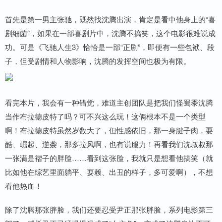
首先是第一男主张驰，既然找沈腾出演，肯定是看中他身上的“喜
剧细菌”，如果在一部喜剧片中，沈腾不搞笑，这个电影很难说成
功。可是《飞驰人生3》恰恰是一部“正剧”，即便有一些包袱、段
子，但受剧情和人物影响，沈腾的发挥空间也极为有限。
看完本片，我会有一种错觉，难道主创团队是把我们怪蜀黍沈腾
当作布拉德皮特了吗？可不兴这么玩！这俩根本不是一个类型
啊！布拉德皮特虽然岁数大了，但性感依旧，那一身腱子肉，耍
酷、崛起、逆袭，那多拉风啊，也有说服力！再看我们沈叔叔那
一张满是褶子的胖脸……看到这张脸，我就只是想看他搞笑（就
比如他在综艺里面躺平、耍赖、出丑的样子，多可爱啊），不想
看他热血！
除了沈腾那张胖脸，我们还要忍受尹正那张胖脸，系列电影第三