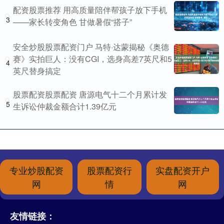
配资股票推荐 用高质量陪伴帮孩子放下手机
3
——家长转变角色 甘做暑假“搭子”
安全炒股股票配资门户 马特·达蒙揭秘《奥德
赛》实拍巨人：没有CGI，选身高差7英尺和5
4
英尺替身搞定
股票配资股票配资 唐源电气十二个月累计发
5
生诉讼仲裁金额合计1.39亿元
专业炒股配资
股票配资行
实盘配资开户
网
情
网
友情链接：